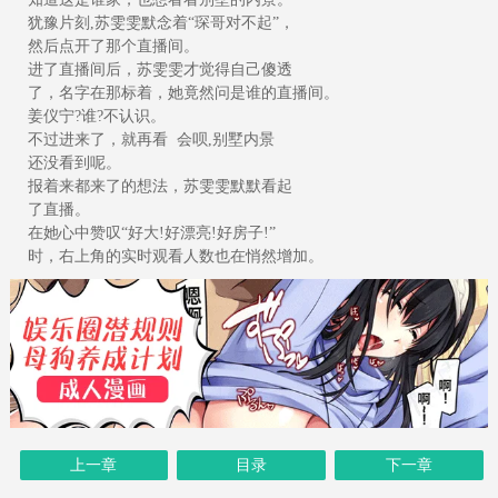
犹豫片刻,苏雯雯默念着“琛哥对不起”，
然后点开了那个直播间。
进了直播间后，苏雯雯才觉得自己傻透
了，名字在那标着，她竟然问是谁的直播间。
姜仪宁?谁?不认识。
不过进来了，就再看 会呗,别墅内景
还没看到呢。
报着来都来了的想法，苏雯雯默默看起
了直播。
在她心中赞叹“好大!好漂亮!好房子!”
时，右上角的实时观看人数也在悄然增加。
上一章
目录
下一章