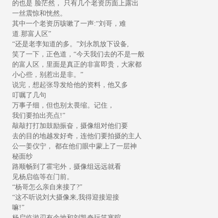
的也是 脸茫然， 只有几个老资历面上露出
一丝震惊和恍然。
其中一个老资历咳嗽了一声:“刘哥，难
道.那富人区”
“还是老李知道的多。”刘永凯放下设备,
笑了一下，正色道，“今天我们去的不是一般
的富人区，里面是真正的非富即贵，大家都
小心些，别惹出是非。”
说完，想起张导发给他的资料，他又多
叮嘱了几句
万事子细，但也别太畏缩。记住，
我们要拍出亮点!”
敲敲打打加鼓励振奋，摄像组对他们要
去的目的地越发好奇，连他们要拍摄的主人
公一姜仪宁， 都在他们眼中蒙上了一层神
秘面纱
路顺畅到了霍宅外，摄像组远远就看
见杨启临等在门前。
“杨哥怎么亲自来接了?”
“这不听说刘大摄像来,我得迎接迎接
嘛!”
杨启临游刃有余地和刘凯奇玩笑寒暄。