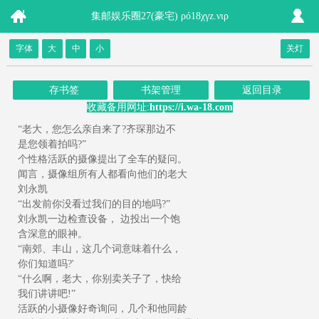
集邮娱乐圈27(豪宅) ρó18χγz.νιρ
字体
大
中
小
关灯
存书签
书架管理
返回目录
收藏备用网址:
https://i.wa-18.com
“老大，您怎么亲自来了?齐琛那边不
是您领着拍吗?”
个性格活跃的摄像提出了全车的疑问。
闻言，摄像组所有人都看向他们的老大
刘永凯
“出发前你没看过我们的目的地吗?”
刘永凯一边检查设备， 边投出一个饱
含深意的眼神。
“南郊、丰山，这几个词意味着什么，
你们知道吗?'
“什么啊，老大，你别卖关子了，快给
我们讲讲吧!”
活跃的小摄像好奇询问，几个和他同龄