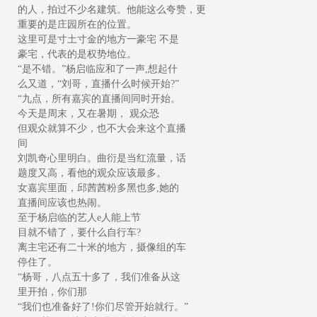
的人，拍过不少名建筑。他能这么夸赞，更
重要的是庄园所在的位置。
这里可是寸土寸金的地方一豪宅 不是
豪宅，代表的是权势地位。
“是不错。”杨启临应和了一声,想起什
么又道，“刘哥，直播什么时候开始?”
“九点，所有嘉宾的直播间同时开始。
今天是周末，又在暑期， 观众恐
但观众就算不少，也不大会来这个直播
间
刘凯奇心里明白。曲衍是当红流量，话
题度又高，看他的观众应该最多。
女嘉宾里面，邱茜茜粉多黑也多,她的
直播间应该也热闹。
至于杨启临的艺人e人能上节
目就不错了，要什么自行车?
离主宅还有二十米的地方，摄像组的车
停住了。
“杨哥，八点五十多了，我们准备从这
里开拍，你们那
“我们也准备好了!你们尽管开始就行。”