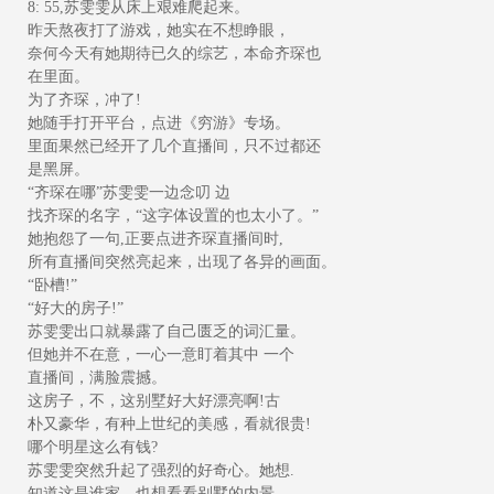
8: 55,苏雯雯从床上艰难爬起来。
昨天熬夜打了游戏，她实在不想睁眼，
奈何今天有她期待已久的综艺，本命齐琛也
在里面。
为了齐琛，冲了!
她随手打开平台，点进《穷游》专场。
里面果然已经开了几个直播间，只不过都还
是黑屏。
“齐琛在哪”苏雯雯一边念叨 边
找齐琛的名字，“这字体设置的也太小了。”
她抱怨了一句,正要点进齐琛直播间时,
所有直播间突然亮起来，出现了各异的画面。
“卧槽!”
“好大的房子!”
苏雯雯出口就暴露了自己匮乏的词汇量。
但她并不在意，一心一意盯着其中 一个
直播间，满脸震撼。
这房子，不，这别墅好大好漂亮啊!古
朴又豪华，有种上世纪的美感，看就很贵!
哪个明星这么有钱?
苏雯雯突然升起了强烈的好奇心。她想.
知道这是谁家，也想看看别墅的内景。