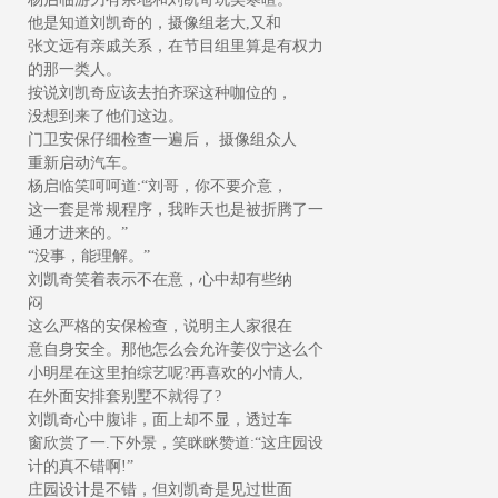
他是知道刘凯奇的，摄像组老大,又和
张文远有亲戚关系，在节目组里算是有权力
的那一类人。
按说刘凯奇应该去拍齐琛这种咖位的，
没想到来了他们这边。
门卫安保仔细检查一遍后， 摄像组众人
重新启动汽车。
杨启临笑呵呵道:“刘哥，你不要介意，
这一套是常规程序，我昨天也是被折腾了一
通才进来的。”
“没事，能理解。”
刘凯奇笑着表示不在意，心中却有些纳
闷
这么严格的安保检查，说明主人家很在
意自身安全。那他怎么会允许姜仪宁这么个
小明星在这里拍综艺呢?再喜欢的小情人,
在外面安排套别墅不就得了?
刘凯奇心中腹诽，面上却不显，透过车
窗欣赏了一.下外景，笑眯眯赞道:“这庄园设
计的真不错啊!”
庄园设计是不错，但刘凯奇是见过世面