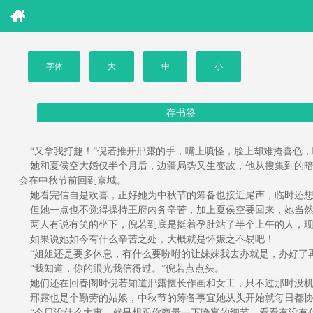
字体
大
中
小
存书签
“又拿我打趣！”倪若推开邢露的手，嘴上嗔怪，脸上却难掩喜色，
她和夏侯空大婚仅半个月后，边疆局势又生变故，他从搜集到的暗
会在中秋节前回到京城。
她看完信自是欢喜，正好她为中秋节的筹备也接近尾声，临时还想
但她一点也不觉得操持王府内务辛苦，加上夏侯空要回来，她当然
两人有说有笑的坐下，倪若到底是挺着孕肚站了半个上午的人，现在
如果说她如今有什么辛苦之处，大概就是怀娠之不易吧！
“姐姐还是要多休息，有什么要吩咐的让妹妹我去办就是，办好了再
“我知道，你的眼光我信得过。”倪若点点头。
她们还在回春阁时倪若知道邢露擅长作画和女工，只不过那时没机
邢露也是个勤劳的姑娘，中秋节的筹备事宜她从头开始就每日都协
“今日没什么大事，就是想跟你商量一下晚宴的细节，看看有没有什