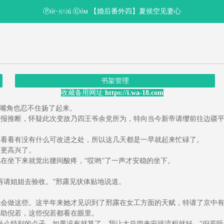
Ⓟó㈠㈧ú.ⓒóм 【婚后番外四】夏侯空见妻心
书架管理
收藏备用网址:
https://i.wa-18.com
嘴角也忍不住扬了起来。
报推断，怀疑此次变故乃四王爷余党所为，特向当今新帝请缨前往边疆平
看看有没有什么可改进之处，所以这几天都是一早就起来忙碌了。
更高兴了。
坐下来就觉出腰间酸疼，“哎哟”了一声才安稳的坐下。
请姐姐去验收。”邢露见状体贴地说道。
会做这些。这半年来她才见识到了邢露在女工方面的天赋，特请了京中有
助倪若，这些倪若都看在眼里。
么特别的点子，如果没有就算了，我让大总管来安排流程就好。”倪若听