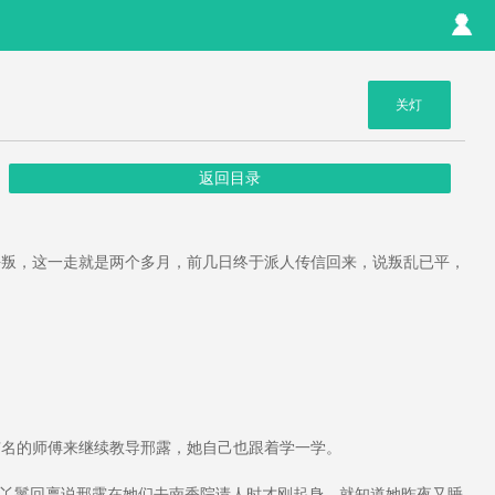
关灯
返回目录
叛，这一走就是两个多月，前几日终于派人传信回来，说叛乱已平，
名的师傅来继续教导邢露，她自己也跟着学一学。
丫鬟回禀说邢露在她们去南香院请人时才刚起身，就知道她昨夜又睡