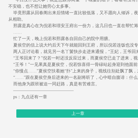
不安稳，也不想让她劳心太多事。
毕竟邢露从回春阁出来后情绪一直比较低落，又不愿向人倾诉，夜
从相助。
邢露是真心在为倪若和璟安王府出一份力，这几日也一直在帮忙筹划
……
忙了一天，晚上倪若和邢露各自回自己的院中用膳。
夏侯空的信上说大约后天下午就能回到王府，所以倪若连饭也没专
两人正讨论着，就见另一名丫鬟快步走进来通报，“王妃，王爷回来了。”ρo
“王爷回来了？”倪若一时还没反应过来，而夏侯空已走了进来，视
“王爷！”一见果真是夏侯空，倪若惊喜得一骨碌站起身迎到他面前
“你慢点……”夏侯空扶着她“扑”上来的身子，视线往别处飘了飘，
“……”跟在夏侯空身后进来的一名副将听了，心中暗自腹诽：什么
而他身为跟班被迫一同赶路，真是有苦难言。
——————————————
ps：九点还有一章
上一章