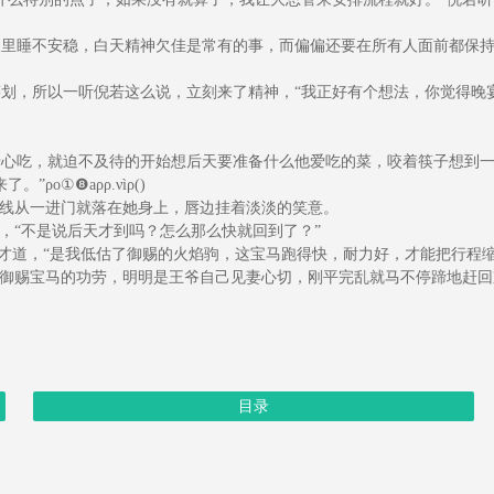
里睡不安稳，白天精神欠佳是常有的事，而偏偏还要在所有人面前都保持
，所以一听倪若这么说，立刻来了精神，“我正好有个想法，你觉得晚宴
心吃，就迫不及待的开始想后天要准备什么他爱吃的菜，咬着筷子想到一
①❽аρρ.νìρ()
线从一进门就落在她身上，唇边挂着淡淡的笑意。
，“不是说后天才到吗？怎么那么快就回到了？”
才道，“是我低估了御赐的火焰驹，这宝马跑得快，耐力好，才能把行程缩
御赐宝马的功劳，明明是王爷自己见妻心切，刚平完乱就马不停蹄地赶回
目录